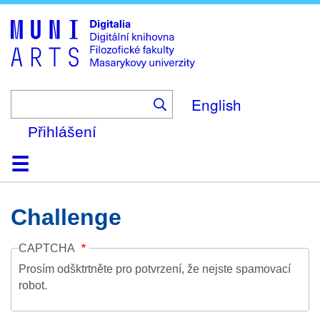
Skip
to
main
content
English
Přihlášení
Domů
Kolekce
Prohlížení
Vyhledávání
O platformě
Nápověda
Kontakt
Digitalia
Challenge
CAPTCHA
Prosím odšktrtněte pro potvrzení, že nejste spamovací
robot.