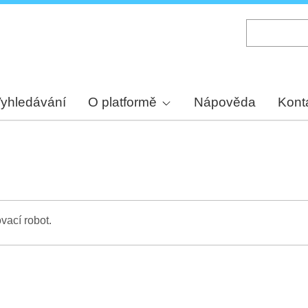
Skip
to
main
content
yhledávání
O platformě
Nápověda
Kont
vací robot.