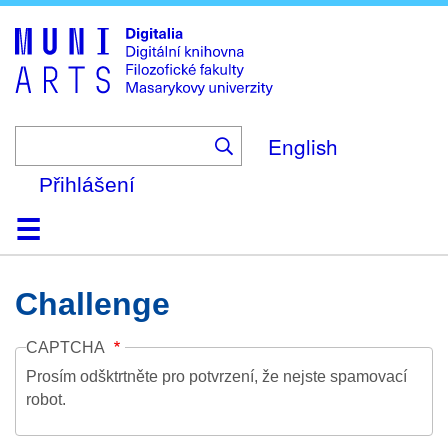
Skip
to
main
content
English
Přihlášení
Domů
Kolekce
Prohlížení
Vyhledávání
O platformě
Nápověda
Kontakt
Digitalia
Challenge
CAPTCHA
Prosím odšktrtněte pro potvrzení, že nejste spamovací
robot.