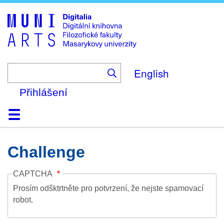
Skip
to
main
content
English
Přihlášení
Domů
Kolekce
Prohlížení
Vyhledávání
O platformě
Nápověda
Kontakt
Digitalia
Challenge
CAPTCHA
Prosím odšktrtněte pro potvrzení, že nejste spamovací
robot.