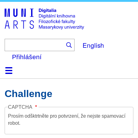
Skip
to
main
content
English
Přihlášení
Domů
Kolekce
Prohlížení
Vyhledávání
O platformě
Nápověda
Kontakt
Digitalia
Challenge
CAPTCHA
Prosím odšktrtněte pro potvrzení, že nejste spamovací
robot.