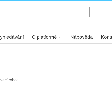
Skip
to
main
content
yhledávání
O platformě
Nápověda
Kont
vací robot.