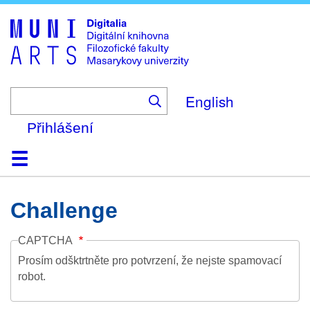
Skip
to
main
content
English
Přihlášení
Domů
Kolekce
Prohlížení
Vyhledávání
O platformě
Nápověda
Kontakt
Digitalia
Challenge
CAPTCHA
Prosím odšktrtněte pro potvrzení, že nejste spamovací
robot.