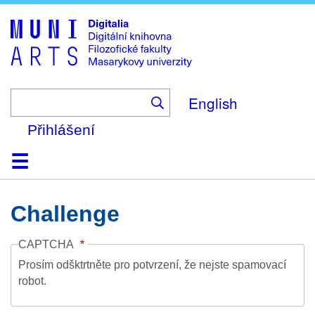
Skip
to
main
content
English
Přihlášení
Domů
Kolekce
Prohlížení
Vyhledávání
O platformě
Nápověda
Kontakt
Digitalia
Challenge
CAPTCHA
Prosím odšktrtněte pro potvrzení, že nejste spamovací
robot.