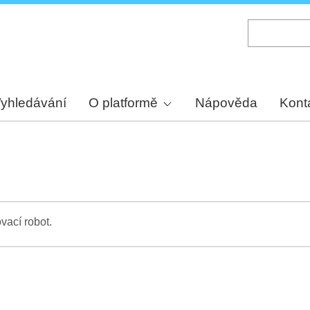
Skip
to
main
content
yhledávání
O platformě
Nápověda
Kont
vací robot.