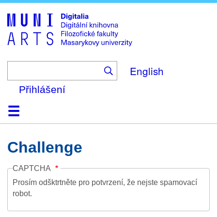
Skip
to
main
content
English
Přihlášení
Domů
Kolekce
Prohlížení
Vyhledávání
O platformě
Nápověda
Kontakt
Digitalia
Challenge
CAPTCHA
Prosím odšktrtněte pro potvrzení, že nejste spamovací
robot.