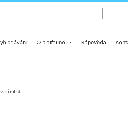
Skip
to
main
content
yhledávání
O platformě
Nápověda
Kont
vací robot.