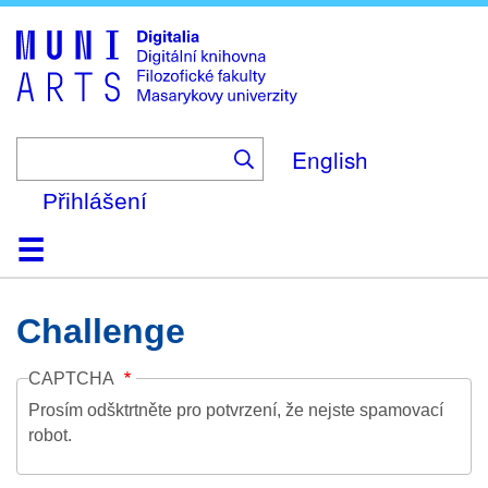
Skip
to
main
content
English
Přihlášení
Domů
Kolekce
Prohlížení
Vyhledávání
O platformě
Nápověda
Kontakt
Digitalia
Challenge
CAPTCHA
Prosím odšktrtněte pro potvrzení, že nejste spamovací
robot.