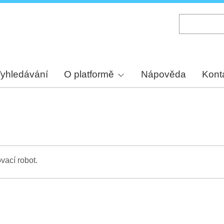
Skip
to
main
content
yhledávání
O platformě
Nápověda
Kont
vací robot.