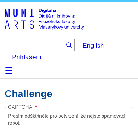
Skip
to
main
content
English
Přihlášení
Domů
Kolekce
Prohlížení
Vyhledávání
O platformě
Nápověda
Kontakt
Digitalia
Challenge
CAPTCHA
Prosím odšktrtněte pro potvrzení, že nejste spamovací
robot.