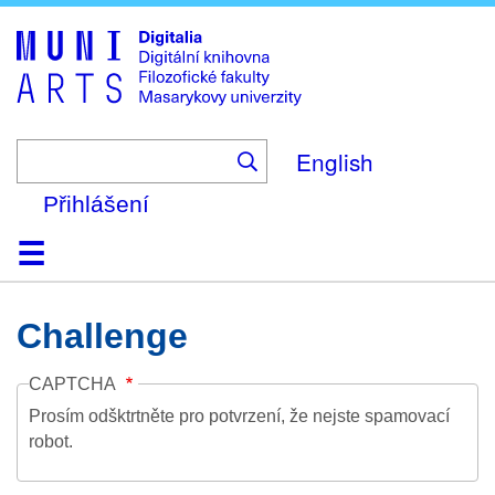
Skip
to
main
content
English
Přihlášení
Domů
Kolekce
Prohlížení
Vyhledávání
O platformě
Nápověda
Kontakt
Digitalia
Challenge
CAPTCHA
Prosím odšktrtněte pro potvrzení, že nejste spamovací
robot.