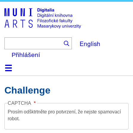
Skip
to
main
content
English
Přihlášení
Domů
Kolekce
Prohlížení
Vyhledávání
O platformě
Nápověda
Kontakt
Digitalia
Challenge
CAPTCHA
Prosím odšktrtněte pro potvrzení, že nejste spamovací
robot.