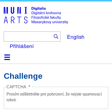
Skip
to
main
content
English
Přihlášení
Domů
Kolekce
Prohlížení
Vyhledávání
O platformě
Nápověda
Kontakt
Digitalia
Challenge
CAPTCHA
Prosím odšktrtněte pro potvrzení, že nejste spamovací
robot.