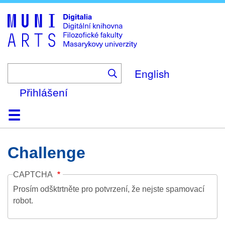
Skip
to
main
content
English
Přihlášení
Domů
Kolekce
Prohlížení
Vyhledávání
O platformě
Nápověda
Kontakt
Digitalia
Challenge
CAPTCHA
Prosím odšktrtněte pro potvrzení, že nejste spamovací
robot.