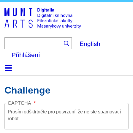
Skip
to
main
content
English
Přihlášení
Domů
Kolekce
Prohlížení
Vyhledávání
O platformě
Nápověda
Kontakt
Digitalia
Challenge
CAPTCHA
Prosím odšktrtněte pro potvrzení, že nejste spamovací
robot.