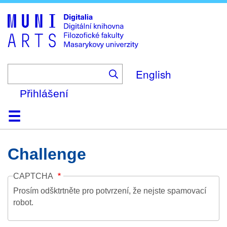
Skip
to
main
content
English
Přihlášení
Domů
Kolekce
Prohlížení
Vyhledávání
O platformě
Nápověda
Kontakt
Digitalia
Challenge
CAPTCHA
Prosím odšktrtněte pro potvrzení, že nejste spamovací
robot.