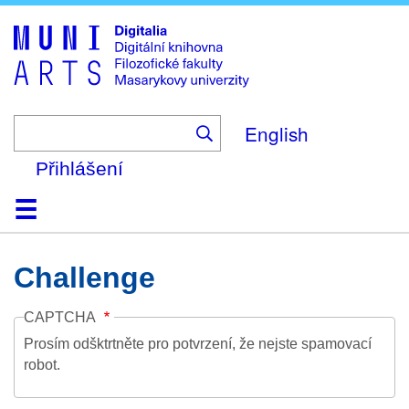
Skip
to
main
content
English
Přihlášení
Domů
Kolekce
Prohlížení
Vyhledávání
O platformě
Nápověda
Kontakt
Digitalia
Challenge
CAPTCHA
Prosím odšktrtněte pro potvrzení, že nejste spamovací
robot.