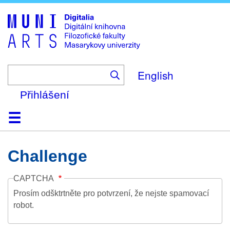
Skip
to
main
content
English
Přihlášení
Domů
Kolekce
Prohlížení
Vyhledávání
O platformě
Nápověda
Kontakt
Digitalia
Challenge
CAPTCHA
Prosím odšktrtněte pro potvrzení, že nejste spamovací
robot.