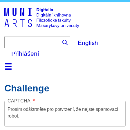
Skip
to
main
content
English
Přihlášení
Domů
Kolekce
Prohlížení
Vyhledávání
O platformě
Nápověda
Kontakt
Digitalia
Challenge
CAPTCHA
Prosím odšktrtněte pro potvrzení, že nejste spamovací
robot.