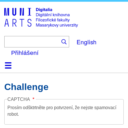
Skip
to
main
content
English
Přihlášení
Domů
Kolekce
Prohlížení
Vyhledávání
O platformě
Nápověda
Kontakt
Digitalia
Challenge
CAPTCHA
Prosím odšktrtněte pro potvrzení, že nejste spamovací
robot.