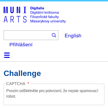
Skip
to
main
content
English
Přihlášení
Domů
Kolekce
Prohlížení
Vyhledávání
O platformě
Nápověda
Kontakt
Digitalia
Challenge
CAPTCHA
Prosím odšktrtněte pro potvrzení, že nejste spamovací
robot.