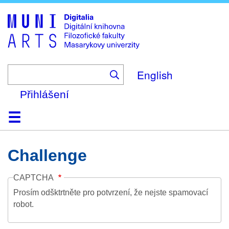
Skip
to
main
content
English
Přihlášení
Domů
Kolekce
Prohlížení
Vyhledávání
O platformě
Nápověda
Kontakt
Digitalia
Challenge
CAPTCHA
Prosím odšktrtněte pro potvrzení, že nejste spamovací
robot.