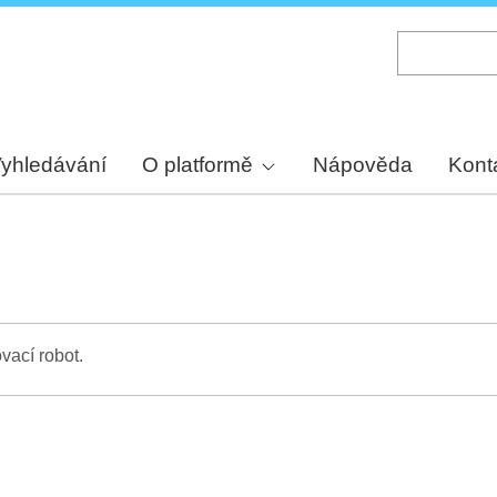
Skip
to
main
content
yhledávání
O platformě
Nápověda
Kont
vací robot.