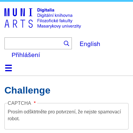
Skip
to
main
content
English
Přihlášení
Domů
Kolekce
Prohlížení
Vyhledávání
O platformě
Nápověda
Kontakt
Digitalia
Challenge
CAPTCHA
Prosím odšktrtněte pro potvrzení, že nejste spamovací
robot.