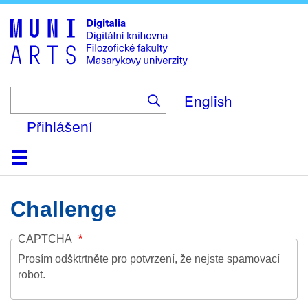
Skip
to
main
content
English
Přihlášení
Domů
Kolekce
Prohlížení
Vyhledávání
O platformě
Nápověda
Kontakt
Digitalia
Challenge
CAPTCHA
Prosím odšktrtněte pro potvrzení, že nejste spamovací
robot.