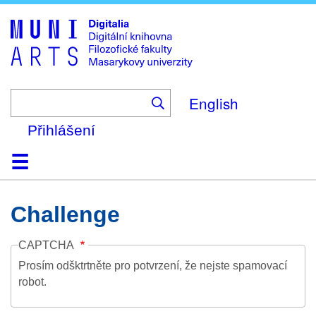
Skip
to
main
content
English
Přihlášení
Domů
Kolekce
Prohlížení
Vyhledávání
O platformě
Nápověda
Kontakt
Digitalia
Challenge
CAPTCHA
Prosím odšktrtněte pro potvrzení, že nejste spamovací
robot.