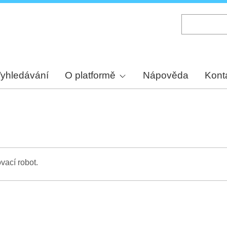
Skip
to
main
content
yhledávání
O platformě
Nápověda
Kont
vací robot.