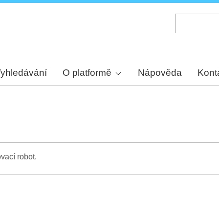
Skip
to
main
content
yhledávání
O platformě
Nápověda
Kont
vací robot.