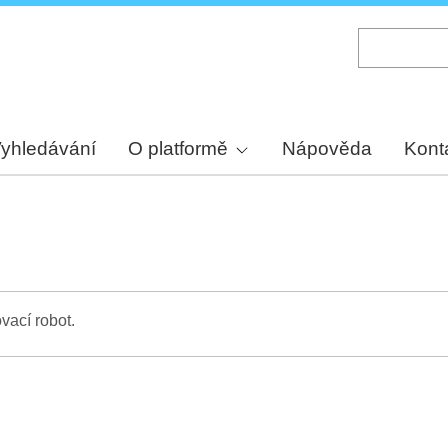
Skip
to
main
content
yhledávání
O platformě
Nápověda
Kont
vací robot.