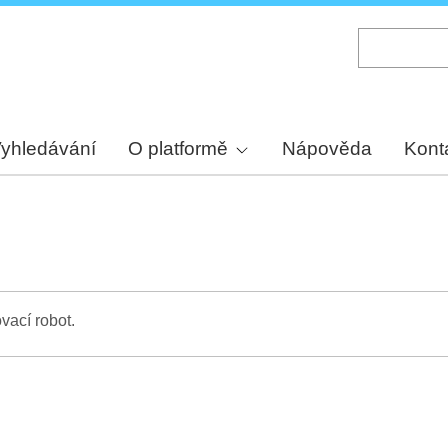
Skip
to
main
content
yhledávání
O platformě
Nápověda
Kont
vací robot.