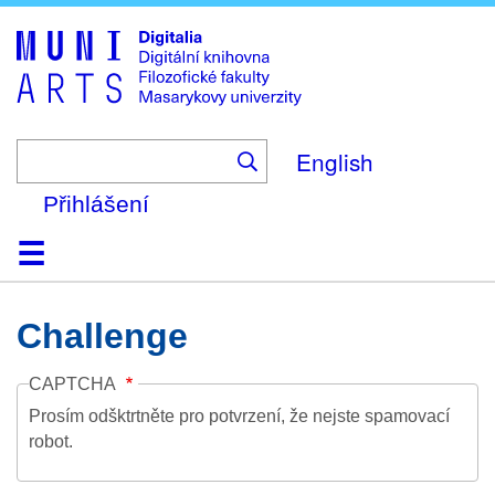
Skip
to
main
content
English
Přihlášení
Domů
Kolekce
Prohlížení
Vyhledávání
O platformě
Nápověda
Kontakt
Digitalia
Challenge
CAPTCHA
Prosím odšktrtněte pro potvrzení, že nejste spamovací
robot.