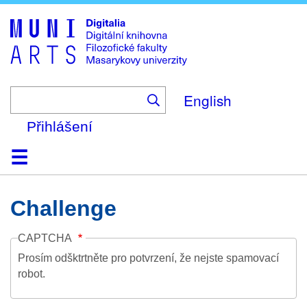
Skip
to
main
content
English
Přihlášení
Domů
Kolekce
Prohlížení
Vyhledávání
O platformě
Nápověda
Kontakt
Digitalia
Challenge
CAPTCHA
Prosím odšktrtněte pro potvrzení, že nejste spamovací
robot.