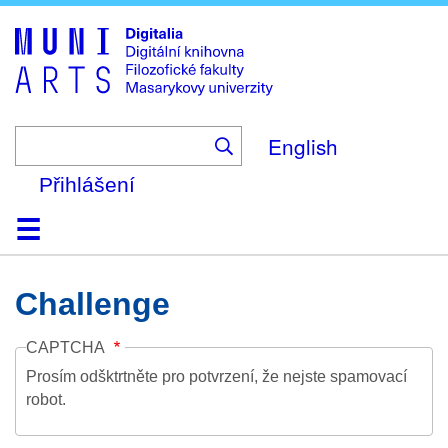
Skip
to
main
content
English
Přihlášení
Domů
Kolekce
Prohlížení
Vyhledávání
O platformě
Nápověda
Kontakt
Digitalia
Challenge
CAPTCHA
Prosím odšktrtněte pro potvrzení, že nejste spamovací
robot.