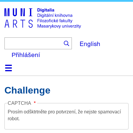
Skip
to
main
content
English
Přihlášení
Domů
Kolekce
Prohlížení
Vyhledávání
O platformě
Nápověda
Kontakt
Digitalia
Challenge
CAPTCHA
Prosím odšktrtněte pro potvrzení, že nejste spamovací
robot.