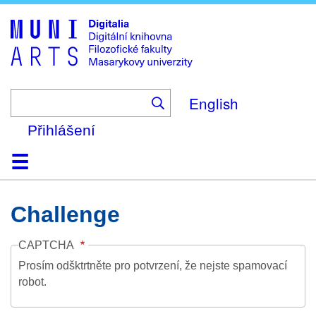
Skip
to
main
content
English
Přihlášení
Domů
Kolekce
Prohlížení
Vyhledávání
O platformě
Nápověda
Kontakt
Digitalia
Challenge
CAPTCHA
Prosím odšktrtněte pro potvrzení, že nejste spamovací
robot.