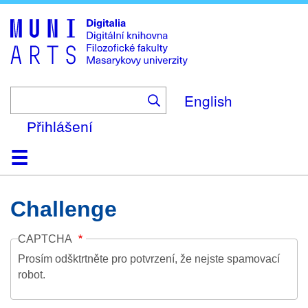
Skip
to
main
content
English
Přihlášení
Domů
Kolekce
Prohlížení
Vyhledávání
O platformě
Nápověda
Kontakt
Digitalia
Challenge
CAPTCHA
Prosím odšktrtněte pro potvrzení, že nejste spamovací
robot.