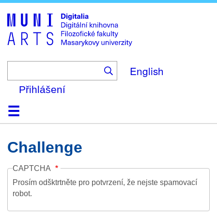
Skip
to
main
content
English
Přihlášení
Domů
Kolekce
Prohlížení
Vyhledávání
O platformě
Nápověda
Kontakt
Digitalia
Challenge
CAPTCHA
Prosím odšktrtněte pro potvrzení, že nejste spamovací
robot.