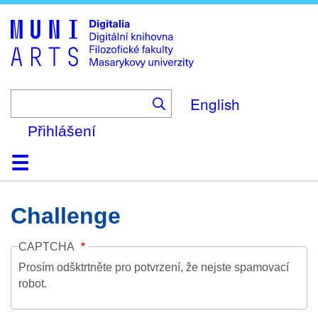
Skip
to
main
content
English
Přihlášení
Domů
Kolekce
Prohlížení
Vyhledávání
O platformě
Nápověda
Kontakt
Digitalia
Challenge
CAPTCHA
Prosím odšktrtněte pro potvrzení, že nejste spamovací
robot.