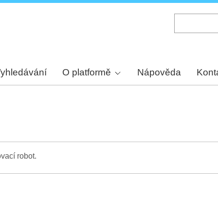
Skip
to
main
content
yhledávání
O platformě
Nápověda
Kont
vací robot.