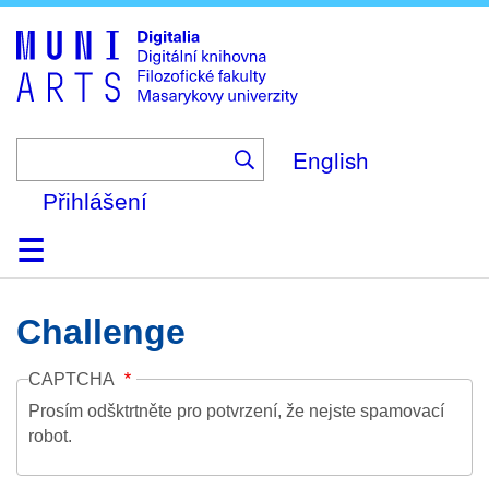
Skip
to
main
content
English
Přihlášení
Domů
Kolekce
Prohlížení
Vyhledávání
O platformě
Nápověda
Kontakt
Digitalia
Challenge
CAPTCHA
Prosím odšktrtněte pro potvrzení, že nejste spamovací
robot.