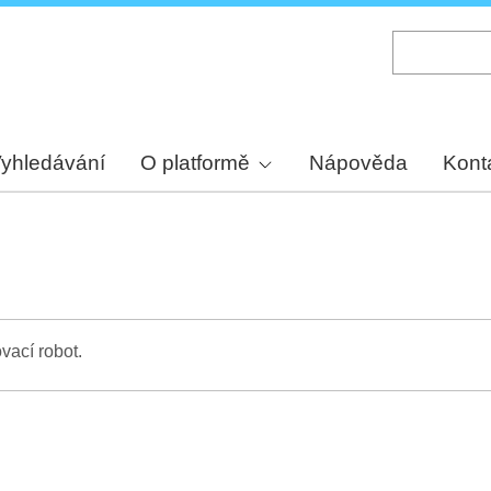
Skip
to
main
content
yhledávání
O platformě
Nápověda
Kont
vací robot.