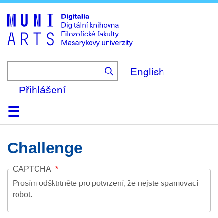
Skip
to
main
content
English
Přihlášení
Domů
Kolekce
Prohlížení
Vyhledávání
O platformě
Nápověda
Kontakt
Digitalia
Challenge
CAPTCHA
Prosím odšktrtněte pro potvrzení, že nejste spamovací
robot.