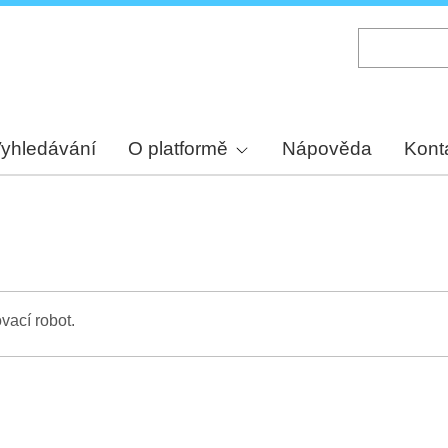
Skip
to
main
content
yhledávání
O platformě
Nápověda
Kont
vací robot.