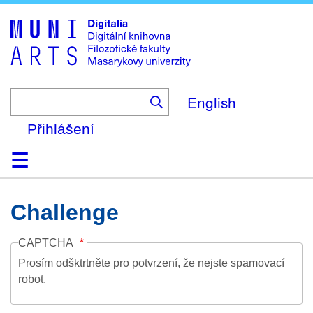
Skip
to
main
content
English
Přihlášení
Domů
Kolekce
Prohlížení
Vyhledávání
O platformě
Nápověda
Kontakt
Digitalia
Challenge
CAPTCHA
Prosím odšktrtněte pro potvrzení, že nejste spamovací
robot.