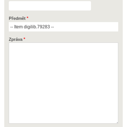
Předmět
Zpráva