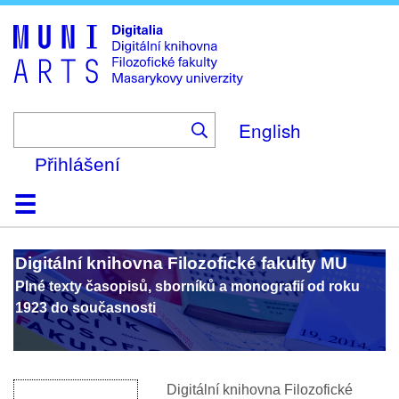
Skip
to
main
content
English
Přihlášení
Domů
Kolekce
Prohlížení
Vyhledávání
O platformě
Nápověda
Kontakt
Digitalia
Digitální knihovna Filozofické fakulty MU
Plné texty časopisů, sborníků a monografií od roku
1923 do současnosti
Digitální
knihovn
a
Filozofické