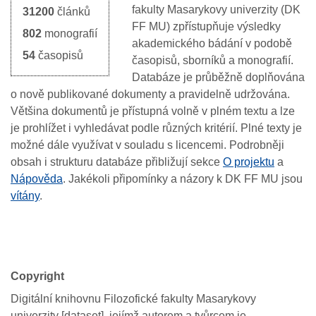
fakulty
Masarykovy
univerzity
(DK
31200
článků
FF MU)
zpřístupňuje
výsledky
802
monografií
akademického
bádání
v
podobě
54
časopisů
časopisů,
sborníků
a
monografií
.
Databáze je průběžně doplňována
o nově publikované dokumenty a pravidelně udržována.
Většina
dokumentů
je
přístupná
volně
v
plném
textu
a
lze
je
prohlížet
i
vyh
le
dávat
podle
různých
kritérií
.
Plné texty
je
možné
dále
využívat
v
souladu
s
licencemi
.
Podrobněji
obsah
i
st
rukturu
databáz
e
přibližují
sekc
e
O projektu
a
Nápověd
a
.
J
akékoli
připomínky
a
názory
k
DK FF MU
jsou
vítány
.
Copyright
Digitální knihovnu Filozofické fakulty Masarykovy
univerzity [dataset], jejímž autorem a tvůrcem je